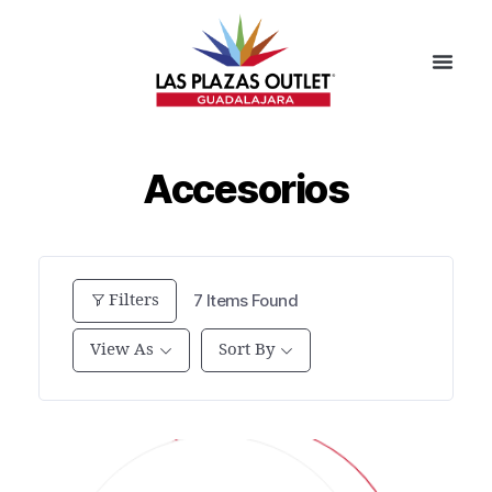
Accesorios
Filters
7
Items Found
View As
Sort By