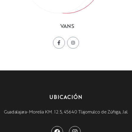
VANS
UBICACIÓN
Guadalajara-Morelia KM. 12.5, 45640 Tlajomulco de Zúñiga, Jal.