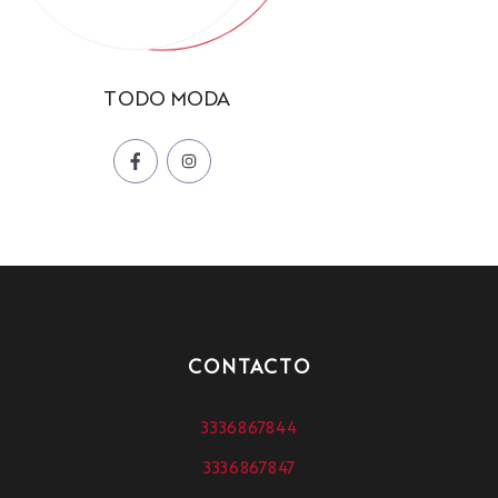
TODO MODA
CONTACTO
3336867844
3336867847