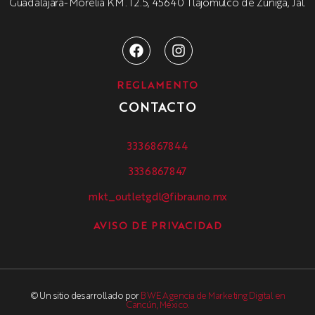
Guadalajara-Morelia KM. 12.5, 45640 Tlajomulco de Zúñiga, Jal.
REGLAMENTO
CONTACTO
3336867844
3336867847
mkt_outletgdl@fibrauno.mx
AVISO DE PRIVACIDAD
© Un sitio desarrollado por
BWE Agencia de Marketing Digital en
Cancún, México.