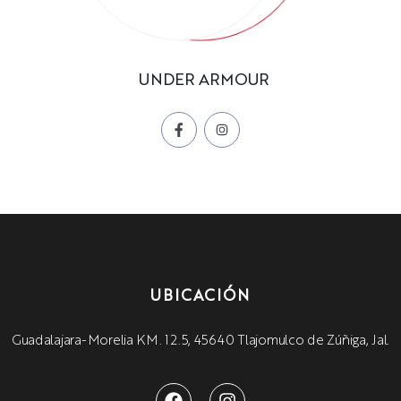
UNDER ARMOUR
UBICACIÓN
Guadalajara-Morelia KM. 12.5, 45640 Tlajomulco de Zúñiga, Jal.