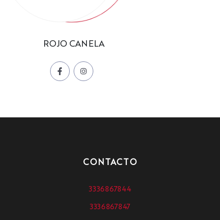
ROJO CANELA
CONTACTO
3336867844
3336867847