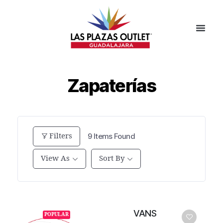
Zapaterías
Filters
9
Items Found
View As
Sort By
VANS
POPULAR