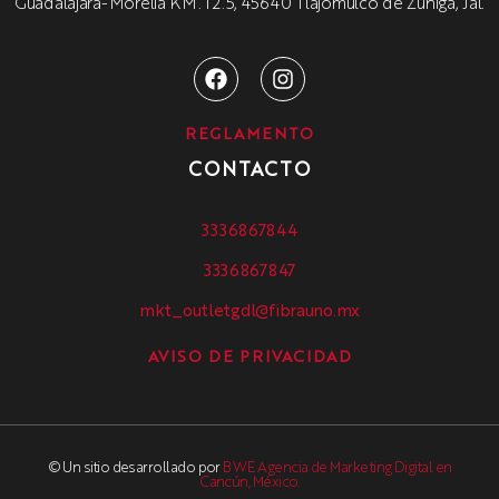
Guadalajara-Morelia KM. 12.5, 45640 Tlajomulco de Zúñiga, Jal.
REGLAMENTO
CONTACTO
3336867844
3336867847
mkt_outletgdl@fibrauno.mx
AVISO DE PRIVACIDAD
© Un sitio desarrollado por
BWE Agencia de Marketing Digital en
Cancún, México.